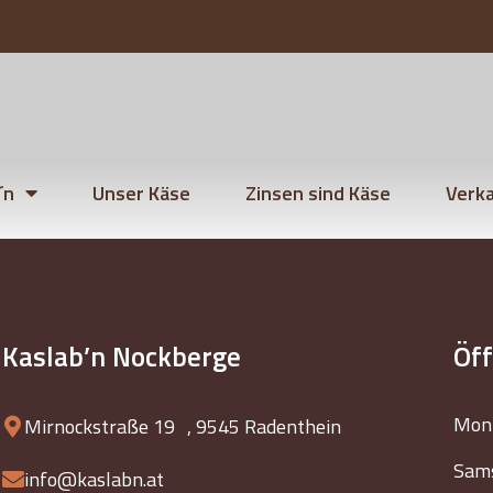
´n
Unser Käse
Zinsen sind Käse
Verka
Kaslab’n Nockberge
Öf
Mont
Mirnockstraße 19 , 9545 Radenthein
Sams
info@kaslabn.at