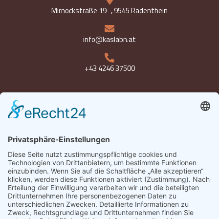
Mirnockstraße 19 , 9545 Radenthein
info@kaslabn.at
+43 4246 37500
Öffnungszeiten
Montag bis Freitag 8-18 Uhr
Samstag 8-12:30 Uhr
Datenschutz