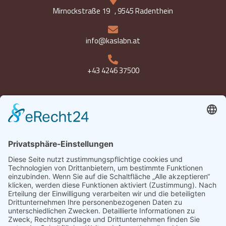
Mirnockstraße 19 , 9545 Radenthein
info@kaslabn.at
+43 4246 37500
Öffnungszeiten
Montag bis Freitag 8-18 Uhr
Samstag 8-12:30 Uhr
Datenschutz