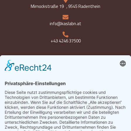
Mirnockstraße 19 , 9545 Radenthein
info@kaslabn.at
+43 4246 37500
Öffnungszeiten
Montag bis Freitag 8-18 Uhr
Samstag 8-12:30 Uhr
Datenschutz