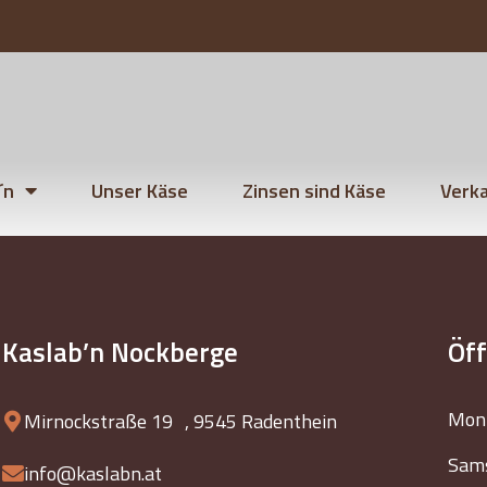
´n
Unser Käse
Zinsen sind Käse
Verka
Kaslab’n Nockberge
Öf
Mont
Mirnockstraße 19 , 9545 Radenthein
Sams
info@kaslabn.at