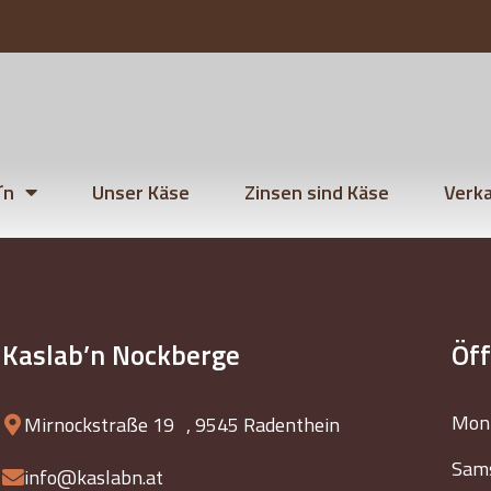
´n
Unser Käse
Zinsen sind Käse
Verka
Kaslab’n Nockberge
Öf
Mont
Mirnockstraße 19 , 9545 Radenthein
Sams
info@kaslabn.at