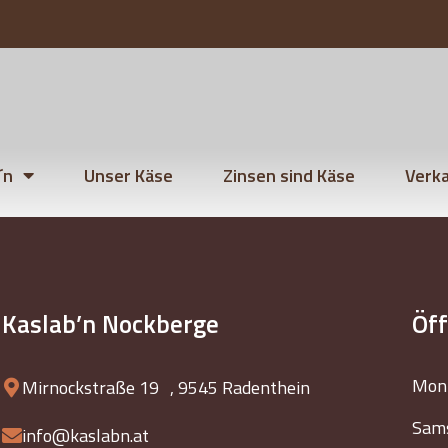
´n
Unser Käse
Zinsen sind Käse
Verka
Kaslab’n Nockberge
Öf
Mont
Mirnockstraße 19 , 9545 Radenthein
Sams
info@kaslabn.at