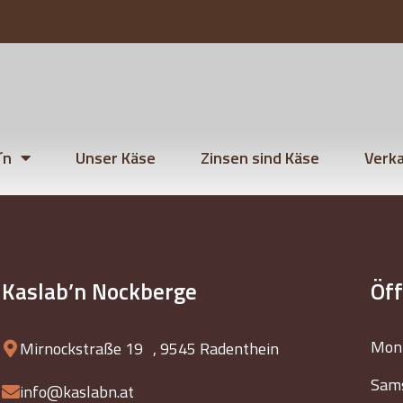
´n
Unser Käse
Zinsen sind Käse
Verka
Kaslab’n Nockberge
Öf
Mont
Mirnockstraße 19 , 9545 Radenthein
Sams
info@kaslabn.at