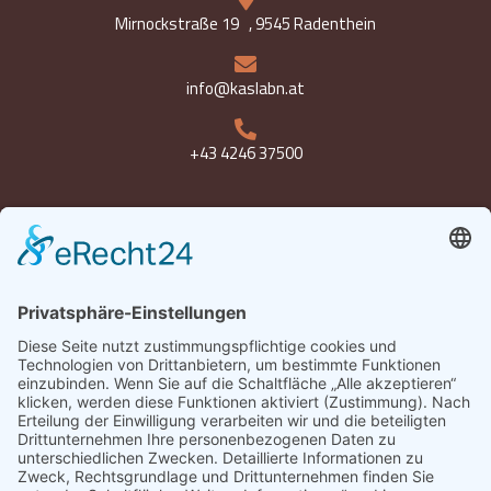
Mirnockstraße 19 , 9545 Radenthein
info@kaslabn.at
+43 4246 37500
Öffnungszeiten
Montag bis Freitag 8-18 Uhr
Samstag 8-12:30 Uhr
Datenschutz