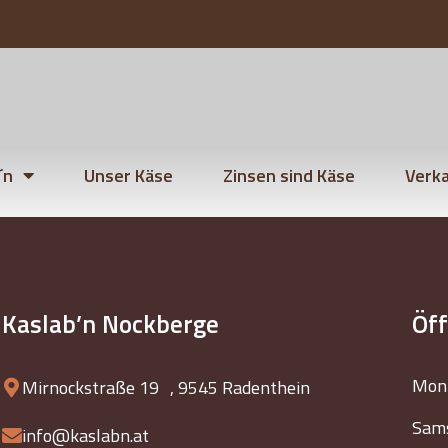
´n
Unser Käse
Zinsen sind Käse
Verka
Kaslab’n Nockberge
Öf
Mont
Mirnockstraße 19 , 9545 Radenthein
Sams
info@kaslabn.at