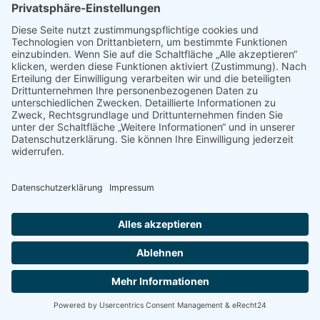
Montag bis Freitag 8-18 Uhr
Samstag 8-12:30 Uhr
Datenschutz
Impressum
AGB´s
Wiederrufsbelehrung
© 2026 Kaslab’n Nockberge - by creativomedia GmbH