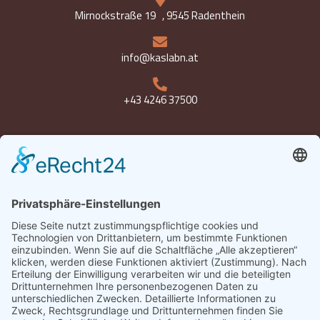
Mirnockstraße 19 , 9545 Radenthein
info@kaslabn.at
+43 4246 37500
Öffnungszeiten
Montag bis Freitag 8-18 Uhr
Samstag 8-12:30 Uhr
Datenschutz